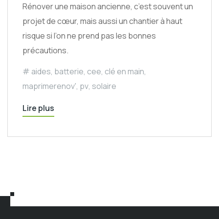
Rénover une maison ancienne, c’est souvent un
projet de cœur, mais aussi un chantier à haut
risque si l’on ne prend pas les bonnes
précautions.
aides
,
batterie
,
cee
,
clé en main
,
maprimerenov'
,
pv
,
solaire
Lire plus