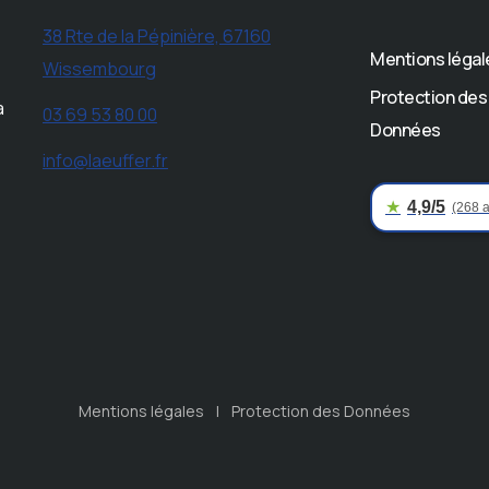
38 Rte de la Pépinière, 67160
Mentions légal
Wissembourg
Protection des
à
03 69 53 80 00
Données
info@laeuffer.fr
★
4,9/5
(268 a
Mentions légales
Protection des Données