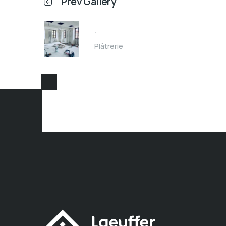
Prev Gallery
.
Plâtrerie