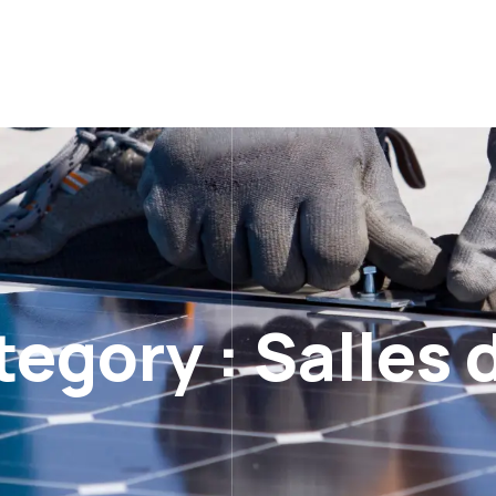
tegory :
Salles 