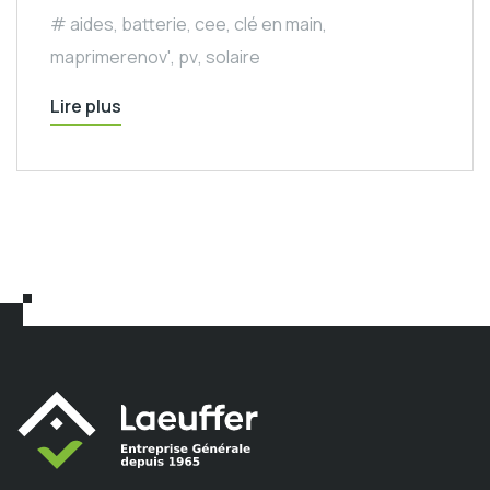
aides
,
batterie
,
cee
,
clé en main
,
maprimerenov'
,
pv
,
solaire
Lire plus