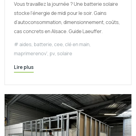
Vous travaillez la journée ? Une batterie solaire
stocke l’énergie de midi pour le soir. Gains
d’autoconsommation, dimensionnement, coûts,
cas concrets en Alsace. Guide Laeuffer.
aides
,
batterie
,
cee
,
clé en main
,
maprimerenov'
,
pv
,
solaire
Lire plus